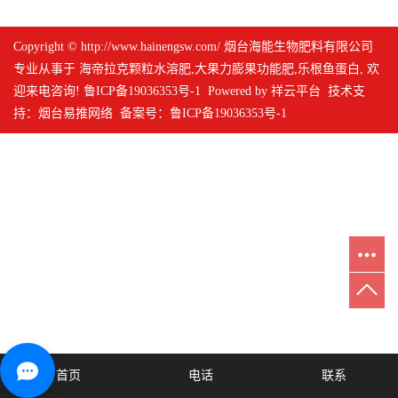
Copyright © http://www.hainengsw.com/ 烟台海能生物肥料有限公司
专业从事于
海帝拉克颗粒水溶肥
,
大果力膨果功能肥
,
乐根鱼蛋白
, 欢
迎来电咨询!
鲁ICP备19036353号-1
Powered by
祥云平台
技术支
持：
烟台易推网络
备案号：
鲁ICP备19036353号-1
首页
电话
联系