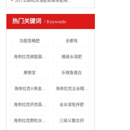
为什么颗粒水溶肥和液体肥两...
热门关键词
Keywords
功能型桶肥
全都有
海帝拉克碳能菌...
桶装水溶肥
果根宝
乐根鱼蛋白
海帝拉克®黑金...
海帝拉克五谷精...
海帝拉克钙世英...
全水溶免拌肥
海帝拉克颗粒水...
三结义螯合钙