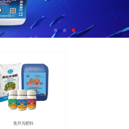
免开沟肥料