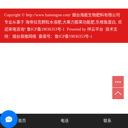
Copyright © http://www.hainengsw.com/ 烟台海能生物肥料有限公司
专业从事于
海帝拉克颗粒水溶肥
,
大果力膨果功能肥
,
乐根鱼蛋白
, 欢
迎来电咨询!
鲁ICP备19036353号-1
Powered by
祥云平台
技术支
持：
烟台易推网络
备案号：
鲁ICP备19036353号-1
首页
电话
联系