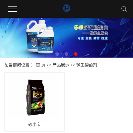
您当前的位置 ：
首 页
>>
产品展示
>>
微生物菌剂
碳小宝