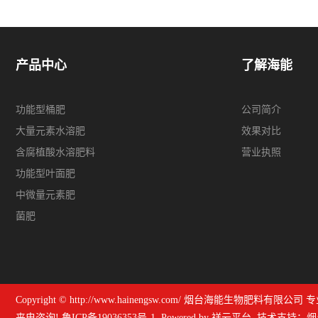
产品中心
了解海能
功能型桶肥
公司简介
大量元素水溶肥
效果对比
含腐植酸水溶肥料
营业执照
功能型叶面肥
中微量元素肥
菌肥
Copyright © http://www.hainengsw.com/ 烟台海能生物肥料有限公
来电咨询!
鲁ICP备19036353号-1
Powered by
祥云平台
技术支持：
烟