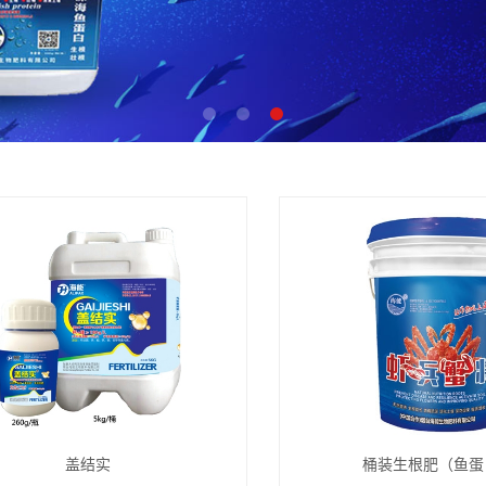
盖结实
桶装生根肥（鱼蛋