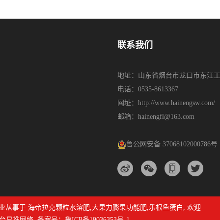
联系我们
地址：山东省烟台市龙口市东江工
电话：0535-8613367
网址：http://www.hainengsw.com/
邮箱：hainengfl@163.com
鲁公网安备 37068102000786号
司 专业从事于
海帝拉克颗粒水溶肥
,
大果力膨果功能肥
,
乐根鱼蛋白
, 欢迎
台易推网络
备案号：
鲁ICP备19036353号-1