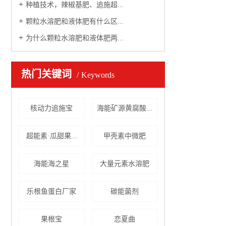
种植技术，辣椒基肥、追施超...
颗粒水溶肥和液体肥有什么区...
为什么颗粒水溶肥和液体肥两...
热门关键词
Keywords
核动力追施宝
海能矿源黄腐酸...
超能素·瓜甜果...
甲壳素中微肥
海能海之星
大量元素水溶肥
乐根鱼蛋白厂家
碳能菌剂
果根宝
恋夏曲