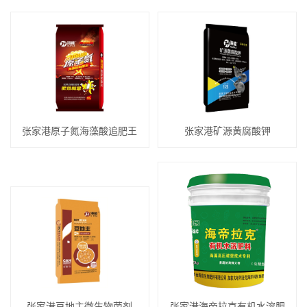
张家港原子氮海藻酸追肥王
张家港矿源黄腐酸钾
张家港豆地主微生物菌剂
张家港海帝拉克有机水溶肥