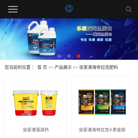
您当前的位置 ：
首 页
>>
产品展示
>>
张家港海帝拉克肥料
张家港藻源钙
张家港海帝拉克®黑金刚