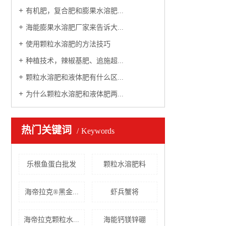
有机肥，复合肥和膨果水溶肥...
海能膨果水溶肥厂家来告诉大...
使用颗粒水溶肥的方法技巧
种植技术，辣椒基肥、追施超...
颗粒水溶肥和液体肥有什么区...
为什么颗粒水溶肥和液体肥两...
热门关键词
Keywords
乐根鱼蛋白批发
颗粒水溶肥料
海帝拉克®黑金...
虾兵蟹将
海帝拉克颗粒水...
海能钙镁锌硼