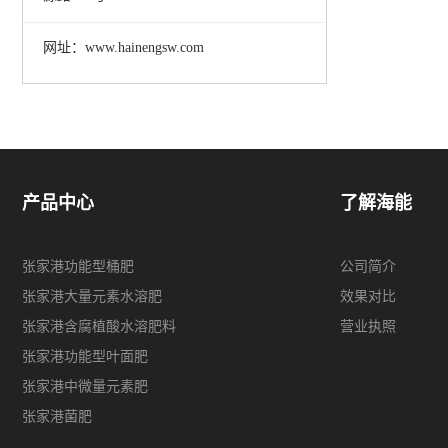
网址：www.hainengsw.com
产品中心
了解海能
张家港功能型桶肥
公司简介
张家港大量元素水溶肥
效果对比
张家港含腐植酸水溶肥料
营业执照
张家港功能型叶面肥
张家港中微量元素肥
张家港菌肥