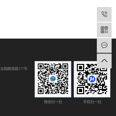
1
业园朗源路177号
微信扫一扫
手机扫一扫