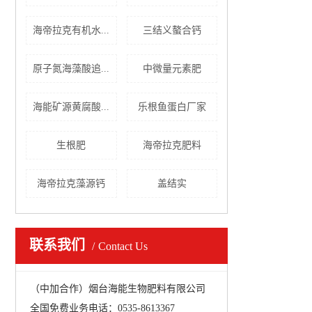
海帝拉克有机水...
三结义螯合钙
原子氮海藻酸追...
中微量元素肥
海能矿源黄腐酸...
乐根鱼蛋白厂家
生根肥
海帝拉克肥料
海帝拉克藻源钙
盖结实
联系我们
Contact Us
（中加合作）烟台海能生物肥料有限公司
全国免费业务电话：0535-8613367