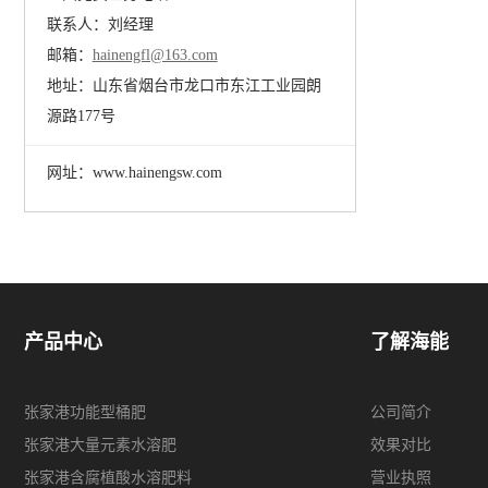
联系人：刘经理
邮箱：
hainengfl@163.com
地址：山东省烟台市龙口市东江工业园朗
源路177号
网址：www.hainengsw.com
产品中心
了解海能
张家港功能型桶肥
公司简介
张家港大量元素水溶肥
效果对比
张家港含腐植酸水溶肥料
营业执照