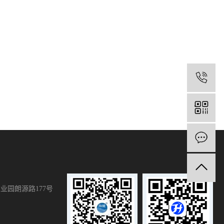
1
业园朗源路177号